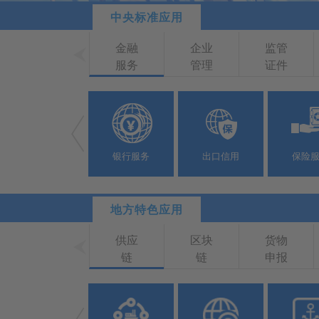
中央标准应用
金融
企业
监管
服务
管理
证件
加贸
检验
物品
保税
检疫
通关
综合
服务
银行服务
出口信用
保险
地方特色应用
供应
区块
货物
链
链
申报
支付
区域
资质
结算
合作
许可